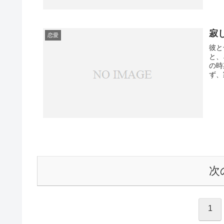
寂
恋愛
彼と
と、
の時
ず、
次
1