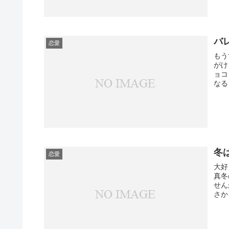
バ
恋愛
もう
がけ
ョコ
なる
冬
恋愛
大好
真冬
せん
さか