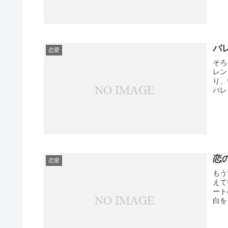
バ
恋愛
そろ
レン
り、
バレ
恋
恋愛
もう
えて
ート
白を