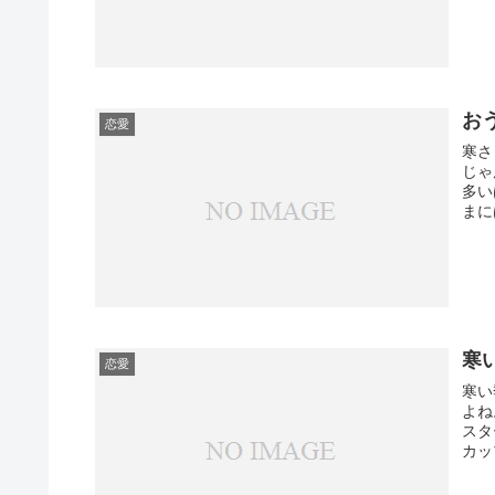
お
恋愛
寒さ
じゃ
多い
まに
寒
恋愛
寒い
よね
スタ
カッ