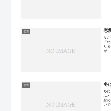
恋
恋愛
なか
「わ
りま
が、
冬
恋愛
冬に
ふと
恋の
いで